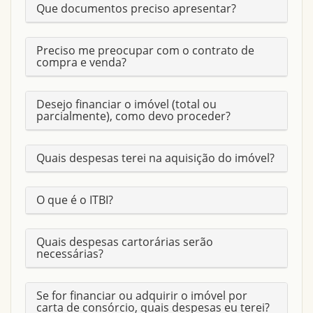
Que documentos preciso apresentar?
VAGAS GARAGEM
2
Preciso me preocupar com o contrato de
compra e venda?
SALA EM L
Sim
Desejo financiar o imóvel (total ou
IDADE
parcialmente), como devo proceder?
LAVABO
Sim
Quais despesas terei na aquisição do imóvel?
DOCUMENTAÇÃO OK?
Sim
O que é o ITBI?
ÁREA CONSTRUÍDA
105 M2
Quais despesas cartorárias serão
necessárias?
CONSERVAÇÃO
OTIMA
Se for financiar ou adquirir o imóvel por
carta de consórcio, quais despesas eu terei?