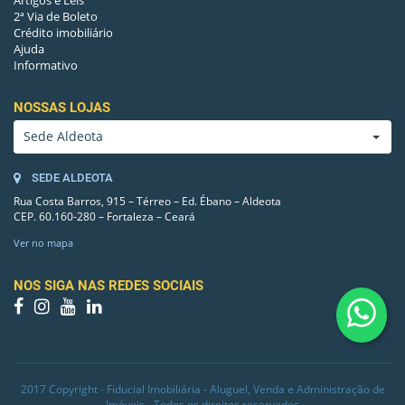
Artigos e Leis
2ª Via de Boleto
JARDIM
Sim
Crédito imobiliário
Ajuda
INTERFONE
Sim
Informativo
GUARITA DE SEGURANÇA
Sim
NOSSAS LOJAS
Sede Aldeota
APTO. POR ANDAR
3
SEDE ALDEOTA
ÁREA DE SERVIÇO
Sim
Rua Costa Barros, 915 – Térreo – Ed. Ébano – Aldeota
CEP. 60.160-280 – Fortaleza – Ceará
PISO
PORCELANATO
Ver no mapa
NOS SIGA NAS REDES SOCIAIS
2017 Copyright - Fiducial Imobiliária - Aluguel, Venda e Administração de
Imóveis - Todos os direitos reservados