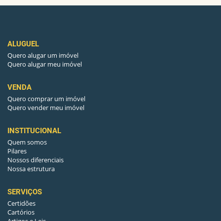
NOME DO CONDOMINIO
ELEV JARDINS DE FÁTIMA
NOME DA CONSTRUTORA
MOTA MACHADO
ALUGUEL
CHURRASQUEIRA
Sim
Quero alugar um imóvel
Quero alugar meu imóvel
DECK
Sim
VENDA
CENTRAL DE GÁS
Sim
Quero comprar um imóvel
Quero vender meu imóvel
CENTRAL DE AR
Sim
INSTITUCIONAL
CAGECE
Sim
Quem somos
Pilares
ELEVADORES
2
Nossos diferenciais
Nossa estrutura
GERADOR
Sim
SERVIÇOS
MEZANINO
Sim
Certidões
Cartórios
MURADO
Sim