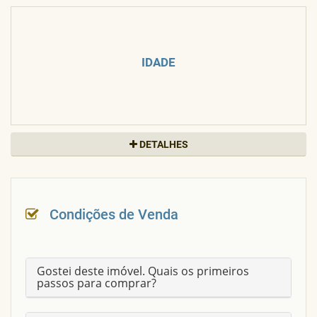
IDADE
DETALHES
PILOTIS
Sim
ACEITA FINANCIAMENTO
Nao
Condições de Venda
PINTURA EXTERNA
CERÂMICA
Gostei deste imóvel. Quais os primeiros
passos para comprar?
PINTURA INTERNA
LATEX