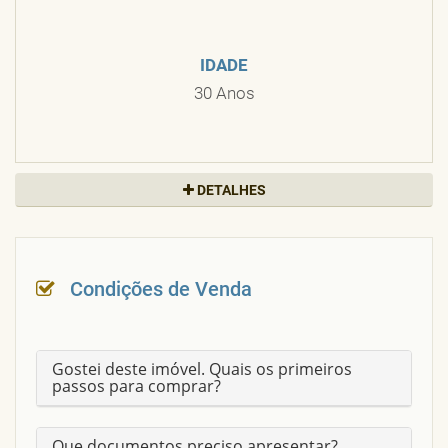
IDADE
30 Anos
DETALHES
ACEITA FINANCIAMENTO
Sim
POSIÇÃO
NORTE
Condições de Venda
PROXIMIDADES
CRUZAMENTO C/ ENG. SANTANA JR.
Gostei deste imóvel. Quais os primeiros
passos para comprar?
VAGAS GARAGEM
2
Que documentos preciso apresentar?