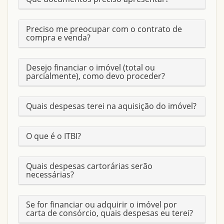
IDADE
30 Anos
Preciso me preocupar com o contrato de
compra e venda?
PILOTIS
Sim
Desejo financiar o imóvel (total ou
DOCUMENTAÇÃO OK?
Sim
parcialmente), como devo proceder?
ÁREA CONSTRUÍDA
120 M2
Quais despesas terei na aquisição do imóvel?
VARANDA
Sim
O que é o ITBI?
PISO
CERÂMICA
Quais despesas cartorárias serão
GRADE DE PROTEÇÃO
necessárias?
Sim
Se for financiar ou adquirir o imóvel por
SUÍTES-3
3
carta de consórcio, quais despesas eu terei?