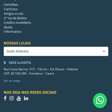
Certidões
SUÍTES-1
3
Cartórios
Artigos e Leis
REVERSÍVEL(SUÍTES-01)
Sim
2ª Via de Boleto
Crédito imobiliário
Ajuda
SANCA(SUÍTES-01)
Sim
Informativo
PISO DO BANHEIRO(SUÍTES-01)
CERÂMICA
NOSSAS LOJAS
PISO(SUÍTES-01)
CERÂMICA
Sede Aldeota
ARMÁRIOS BANHEIRO(SUÍTES-01)
Sim
SEDE ALDEOTA
GRADE DE PROTEÇÃO(SUÍTES-01)
Rua Costa Barros, 915 – Térreo – Ed. Ébano – Aldeota
Sim
CEP. 60.160-280 – Fortaleza – Ceará
ARMÁRIO(SUÍTES-01)
Sim
Ver no mapa
NOS SIGA NAS REDES SOCIAIS