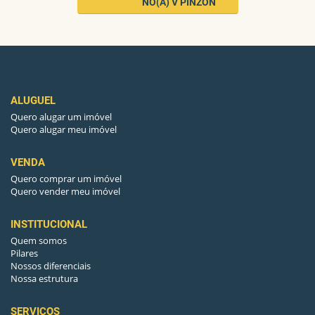
                    NO(A) V PINZON
CHURRASQUEIRA
Sim
CAGECE
Sim
DECK
Sim
ALUGUEL
DEPÓSITO
Sim
Quero alugar um imóvel
Quero alugar meu imóvel
GUARITA DE SEGURANÇA
Sim
ELEVADORES
2
VENDA
Quero comprar um imóvel
APTO. POR ANDAR
2
Quero vender meu imóvel
INSTITUCIONAL
BANHEIRO SOCIAL
Sim
Quem somos
Pilares
PISO
CERÂMICA
Nossos diferenciais
Nossa estrutura
ARMÁRIO
Sim
SERVIÇOS