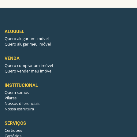
PISO(QUARTO(S)-03)
CERÂMICA
QUARTO(S)-2
7
ALUGUEL
PISO(QUARTO(S)-02)
CERÂMICA
Quero alugar um imóvel
Quero alugar meu imóvel
QUARTO(S)-1
7
VENDA
Quero comprar um imóvel
PISO(QUARTO(S)-01)
CERÂMICA
Quero vender meu imóvel
INSTITUCIONAL
QUARTO(S)-4
7
Quem somos
Pilares
PISO(QUARTO(S)-04)
CERÂMICA
Nossos diferenciais
Nossa estrutura
QUARTO(S)-5
7
SERVIÇOS
Certidões
PISO(QUARTO(S)-05)
CERÂMICA
Cartórios