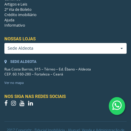
Artigos e Leis
2ª Via de Boleto
QUARTO(S)-6
7
Crédito imobiliário
Ajuda
Informativo
PISO(QUARTO(S)-06)
CERÂMICA
NOSSAS LOJAS
QUARTO(S)-7
7
Sede Aldeota
PISO(QUARTO(S)-07)
CERÂMICA
SEDE ALDEOTA
Rua Costa Barros, 915 – Térreo – Ed. Ébano – Aldeota
CEP. 60.160-280 – Fortaleza – Ceará
Ver no mapa
NOS SIGA NAS REDES SOCIAIS
2017 Copyright - Fiducial Imobiliária - Aluguel, Venda e Administração de