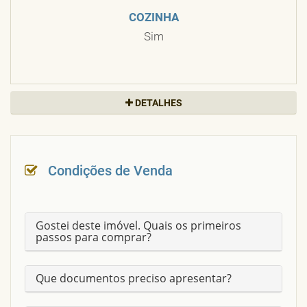
COZINHA
Sim
DETALHES
MURADO
Sim
PISO
CERÂMICA
Condições de Venda
ACEITA FINANCIAMENTO
Nao
Gostei deste imóvel. Quais os primeiros
passos para comprar?
IDADE
46 Anos
Que documentos preciso apresentar?
GRADEADA
Sim