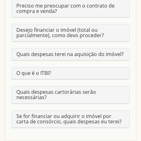
Preciso me preocupar com o contrato de
compra e venda?
POSIÇÃO
SUL
Desejo financiar o imóvel (total ou
PROXIMIDADES
parcialmente), como devo proceder?
IJF | DRAGÃO DOS PARAFUSOS | A UMA QUADRA DAS
AVENIDAS DOM MANUEL E DOMINGOS OLÍMPIO.
Quais despesas terei na aquisição do imóvel?
VAGAS GARAGEM
3
O que é o ITBI?
VARANDA
Sim
Quais despesas cartorárias serão
necessárias?
TIPO
DUPLEX
Se for financiar ou adquirir o imóvel por
SALA
Sim
carta de consórcio, quais despesas eu terei?
QUINTAL
Sim