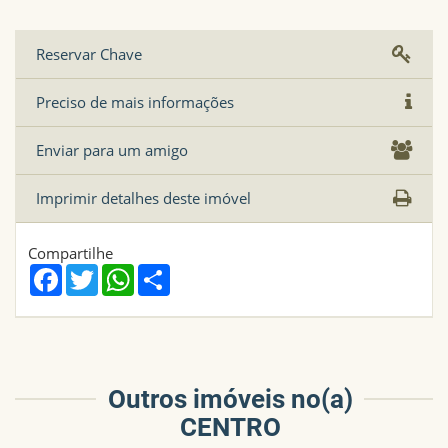
Reservar Chave
GABINETE
Sim
Preciso de mais informações
JARDIM
Sim
Enviar para um amigo
ÁREA CONSTRUÍDA
230 M2
Imprimir detalhes deste imóvel
CAGECE
Sim
Compartilhe
Facebook
Twitter
WhatsApp
Share
FUNDO
52 Metros
ÁREA DO TERRENO
530 M2
Outros imóveis no(a)
CENTRO
BANHEIRO SOCIAL
Sim