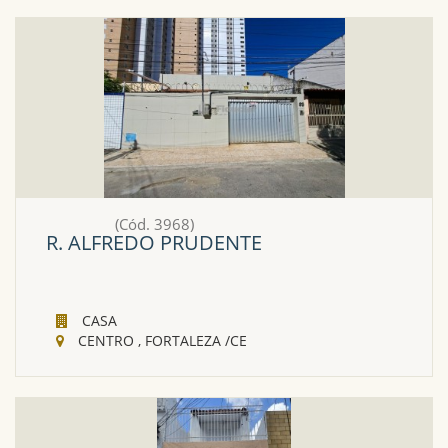
COPA
Sim
CASA DO CASEIRO
Sim
DOCUMENTAÇÃO OK?
Nao
(Cód. 3968)
FRENTE
10 Metros
R. ALFREDO PRUDENTE
COZINHA
Sim
CASA
CENTRO , FORTALEZA /CE
DESPENSA
Sim
DEPENDÊNCIA
Sim