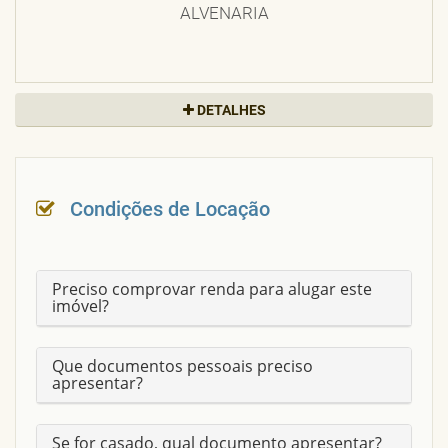
ALVENARIA
DETALHES
LUMINÁRIA
BOCAL
PROXIMIDADES
CAMPUS DO PICI/UFC
Condições de Locação
TETO
ALVENARIA
Preciso comprovar renda para alugar este
imóvel?
IPTU
889,49
Que documentos pessoais preciso
apresentar?
ESGOTO
CAGECE
Se for casado, qual documento apresentar?
ÁREA CONSTRUÍDA
95 m²