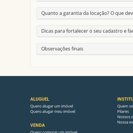
Quanto a garantia da locação? O que dev
Dicas para fortalecer o seu cadastro e fa
Observações finais
ALUGUEL
INSTIT
Quero alugar um imóvel
Quem s
Quero alugar meu imóvel
Pilares
Nossos d
Nossa es
VENDA
Quero comprar um imóvel