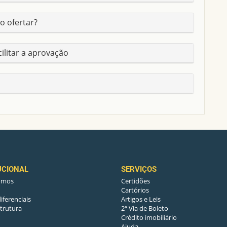
o ofertar?
cilitar a aprovação
UCIONAL
SERVIÇOS
omos
Certidões
Cartórios
iferenciais
Artigos e Leis
trutura
2ª Via de Boleto
Crédito imobiliário
Ajuda