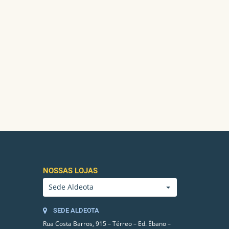
NOSSAS LOJAS
Sede Aldeota
SEDE ALDEOTA
Rua Costa Barros, 915 – Térreo – Ed. Ébano –