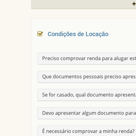
PROXIMIDADES
POSTO CARIOCA
TOPOGRAFIA DO TERRENO
PLANO
Condições de Locação
LINHA DE ONIBUS
SIQUEIRA/MARACANAU/PA
Preciso comprovar renda para alugar es
FUNDOS (M)
35 m
Que documentos pessoais preciso apres
FRENTE (M)
12 m
Se for casado, qual documento apresent
AREA
420 m²
Devo apresentar algum documento para
É necessário comprovar a minha renda?