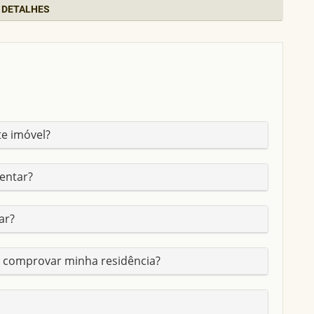
DETALHES
RANGABA
te imóvel?
entar?
ar?
 comprovar minha residência?