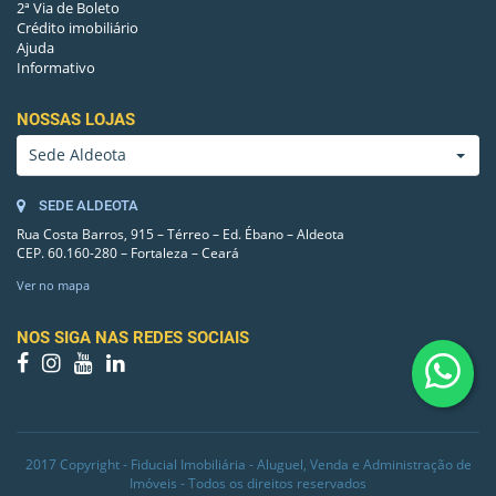
2ª Via de Boleto
Crédito imobiliário
Ajuda
Informativo
NOSSAS LOJAS
Sede Aldeota
SEDE ALDEOTA
Rua Costa Barros, 915 – Térreo – Ed. Ébano – Aldeota
CEP. 60.160-280 – Fortaleza – Ceará
Ver no mapa
NOS SIGA NAS REDES SOCIAIS
2017 Copyright - Fiducial Imobiliária - Aluguel, Venda e Administração de
Imóveis - Todos os direitos reservados