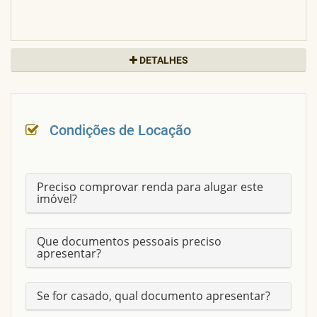
DETALHES
IPTU
265,73
CONDOMINIO
R$ 316,05
Condições de Locação
NOME DO CONDOMÍNIO
ED SEGURADOR BRASILEIRA
Preciso comprovar renda para alugar este
imóvel?
Que documentos pessoais preciso
apresentar?
Se for casado, qual documento apresentar?